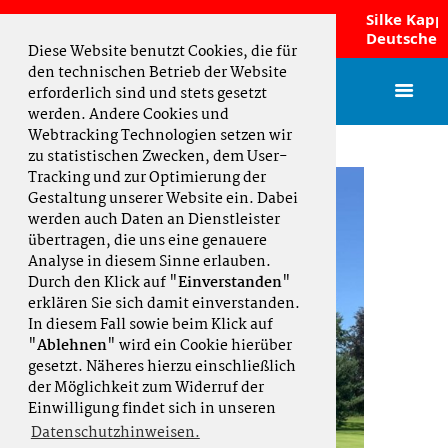
en sind Norddeutscher
Silke Kappm
ftsmeister 2026 und fahren zur DMM!
Deutsche Me
Diese Website benutzt Cookies, die für
den technischen Betrieb der Website
erforderlich sind und stets gesetzt
werden. Andere Cookies und
Webtracking Technologien setzen wir
zu statistischen Zwecken, dem User-
Tracking und zur Optimierung der
Gestaltung unserer Website ein. Dabei
werden auch Daten an Dienstleister
übertragen, die uns eine genauere
Analyse in diesem Sinne erlauben.
Durch den Klick auf "
Einverstanden
"
erklären Sie sich damit einverstanden.
In diesem Fall sowie beim Klick auf
"
Ablehnen
" wird ein Cookie hierüber
gesetzt. Näheres hierzu einschließlich
der Möglichkeit zum Widerruf der
Einwilligung findet sich in unseren
Datenschutzhinweisen.