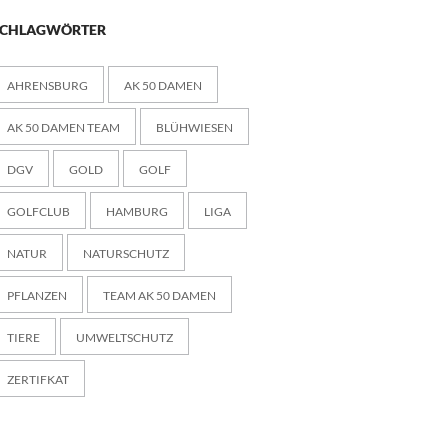
SCHLAGWÖRTER
AHRENSBURG
AK 50 DAMEN
AK 50 DAMEN TEAM
BLÜHWIESEN
DGV
GOLD
GOLF
GOLFCLUB
HAMBURG
LIGA
NATUR
NATURSCHUTZ
PFLANZEN
TEAM AK 50 DAMEN
TIERE
UMWELTSCHUTZ
ZERTIFKAT