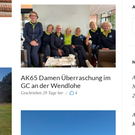
A
A
N
AK65 Damen Überraschung im
A
GC an der Wendlohe
N
Geschrieben
29 Tage her
4
2
A
K