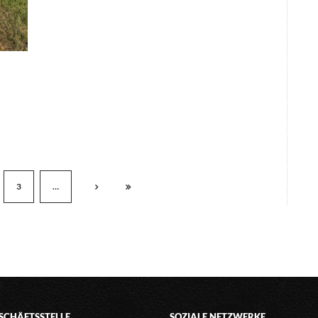
3
…
SCHÄFTSSTELLE
SOZIALE NETZWERKE