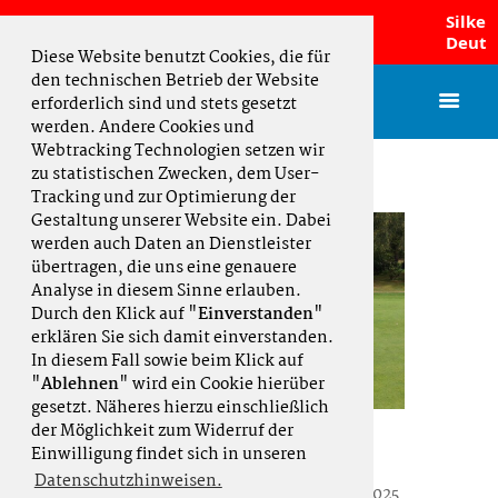
Damen sind Norddeutscher
Silke Ka
chaftsmeister 2026 und fahren zur DMM!
Deutsche
Diese Website benutzt Cookies, die für
den technischen Betrieb der Website
erforderlich sind und stets gesetzt
werden. Andere Cookies und
Webtracking Technologien setzen wir
zu statistischen Zwecken, dem User-
Tracking und zur Optimierung der
Gestaltung unserer Website ein. Dabei
werden auch Daten an Dienstleister
übertragen, die uns eine genauere
Analyse in diesem Sinne erlauben.
Durch den Klick auf "
Einverstanden
"
erklären Sie sich damit einverstanden.
In diesem Fall sowie beim Klick auf
"
Ablehnen
" wird ein Cookie hierüber
gesetzt. Näheres hierzu einschließlich
der Möglichkeit zum Widerruf der
AK 75 gemischt
Einwilligung findet sich in unseren
Datenschutzhinweisen.
Der Hamburger Golfverband hatte 2025