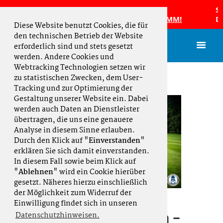
65 Damen sind Norddeutscher
Silke
nschaftsmeister 2026 und fahren zur DMM!
Deuts
Diese Website benutzt Cookies, die für
den technischen Betrieb der Website
erforderlich sind und stets gesetzt
werden. Andere Cookies und
Webtracking Technologien setzen wir
zu statistischen Zwecken, dem User-
Tracking und zur Optimierung der
Gestaltung unserer Website ein. Dabei
werden auch Daten an Dienstleister
übertragen, die uns eine genauere
Analyse in diesem Sinne erlauben.
Durch den Klick auf "
Einverstanden
"
erklären Sie sich damit einverstanden.
In diesem Fall sowie beim Klick auf
"
Ablehnen
" wird ein Cookie hierüber
gesetzt. Näheres hierzu einschließlich
der Möglichkeit zum Widerruf der
Einwilligung findet sich in unseren
Team AK30 Herren –
Datenschutzhinweisen.