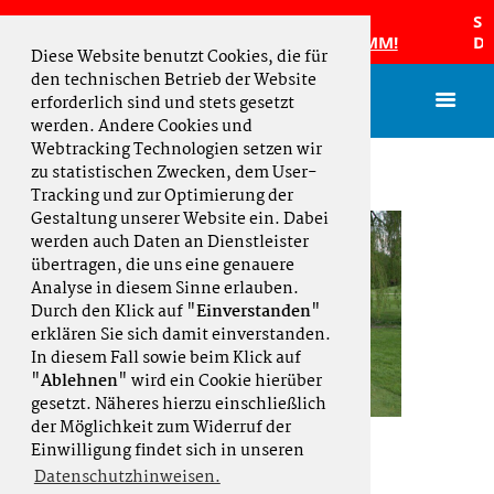
K65 Damen sind Norddeutscher
Silk
annschaftsmeister 2026 und fahren zur DMM!
Deut
Diese Website benutzt Cookies, die für
den technischen Betrieb der Website
erforderlich sind und stets gesetzt
werden. Andere Cookies und
Webtracking Technologien setzen wir
zu statistischen Zwecken, dem User-
Tracking und zur Optimierung der
Gestaltung unserer Website ein. Dabei
werden auch Daten an Dienstleister
übertragen, die uns eine genauere
Analyse in diesem Sinne erlauben.
Durch den Klick auf "
Einverstanden
"
erklären Sie sich damit einverstanden.
In diesem Fall sowie beim Klick auf
"
Ablehnen
" wird ein Cookie hierüber
gesetzt. Näheres hierzu einschließlich
der Möglichkeit zum Widerruf der
AK 50 Herren
Einwilligung findet sich in unseren
Datenschutzhinweisen.