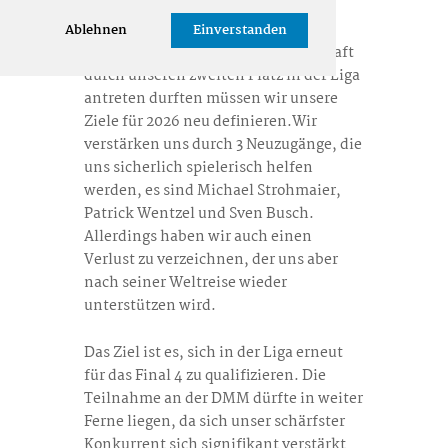
Nachdem wir in der Saison 2025
erstmalig für die Qualifikation zur
Ablehnen
Einverstanden
Deutschen Mannschaftsmeisterschaft
durch unseren zweiten Platz in der Liga
antreten durften müssen wir unsere
Ziele für 2026 neu definieren.Wir
verstärken uns durch 3 Neuzugänge, die
uns sicherlich spielerisch helfen
werden, es sind Michael Strohmaier,
Patrick Wentzel und Sven Busch.
Allerdings haben wir auch einen
Verlust zu verzeichnen, der uns aber
nach seiner Weltreise wieder
unterstützen wird.
Das Ziel ist es, sich in der Liga erneut
für das Final 4 zu qualifizieren. Die
Teilnahme an der DMM dürfte in weiter
Ferne liegen, da sich unser schärfster
Konkurrent sich signifikant verstärkt