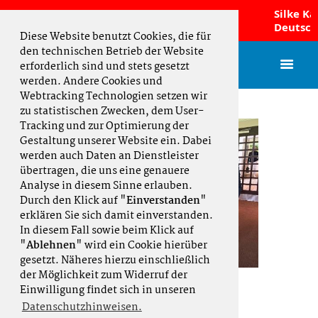
amen sind Norddeutscher
Silke Ka
haftsmeister 2026 und fahren zur DMM!
Deutsche 
Diese Website benutzt Cookies, die für
den technischen Betrieb der Website
erforderlich sind und stets gesetzt
werden. Andere Cookies und
Webtracking Technologien setzen wir
zu statistischen Zwecken, dem User-
Tracking und zur Optimierung der
Gestaltung unserer Website ein. Dabei
werden auch Daten an Dienstleister
übertragen, die uns eine genauere
Analyse in diesem Sinne erlauben.
Durch den Klick auf "
Einverstanden
"
erklären Sie sich damit einverstanden.
In diesem Fall sowie beim Klick auf
"
Ablehnen
" wird ein Cookie hierüber
gesetzt. Näheres hierzu einschließlich
der Möglichkeit zum Widerruf der
Einwilligung findet sich in unseren
AK 65 Damen
Datenschutzhinweisen.