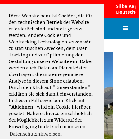
n sind Norddeutscher
Silke Kappm
tsmeister 2026 und fahren zur DMM!
Deutsche Mei
Diese Website benutzt Cookies, die für
den technischen Betrieb der Website
erforderlich sind und stets gesetzt
werden. Andere Cookies und
Webtracking Technologien setzen wir
zu statistischen Zwecken, dem User-
Tracking und zur Optimierung der
Gestaltung unserer Website ein. Dabei
werden auch Daten an Dienstleister
übertragen, die uns eine genauere
Analyse in diesem Sinne erlauben.
Durch den Klick auf "
Einverstanden
"
erklären Sie sich damit einverstanden.
In diesem Fall sowie beim Klick auf
"
Ablehnen
" wird ein Cookie hierüber
gesetzt. Näheres hierzu einschließlich
der Möglichkeit zum Widerruf der
Einwilligung findet sich in unseren
Datenschutzhinweisen.